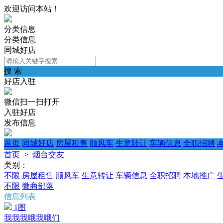
欢迎访问本站！
分类信息
分类信息
同城好店
搜 索
好店入驻
微信扫一扫打开
入驻好店
发布信息
首页
同城好店
房屋租售
顺风车
生意转让
车辆信息
全职招聘
首页
>
烟台交友
类别：
不限
房屋租售
顺风车
生意转让
车辆信息
全职招聘
本地推广
不限
微商部落
信息列表
1图
我我我哦我哦们