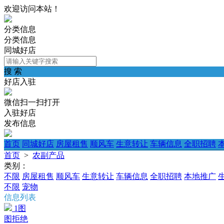
欢迎访问本站！
分类信息
分类信息
同城好店
搜 索
好店入驻
微信扫一扫打开
入驻好店
发布信息
首页
同城好店
房屋租售
顺风车
生意转让
车辆信息
全职招聘
首页
>
农副产品
类别：
不限
房屋租售
顺风车
生意转让
车辆信息
全职招聘
本地推广
不限
宠物
信息列表
1图
图拒绝