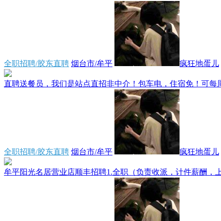
全职招聘/胶东直聘
烟台市/牟平
疯狂地蛋儿
直聘送餐员，我们是站点直招非中介！包车电，住宿免！可每周预
全职招聘/胶东直聘
烟台市/牟平
疯狂地蛋儿
牟平阳光名居营业店顺丰招聘1.全职（负责收派，计件薪酬，上不封