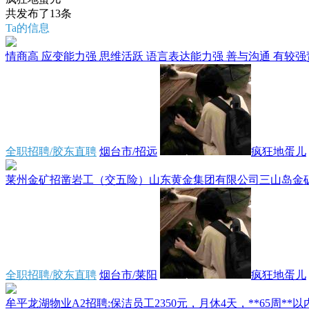
共发布了
13
条
Ta的信息
情商高 应变能力强 思维活跃 语言表达能力强 善与沟通 有较强责
全职招聘/胶东直聘
烟台市/招远
疯狂地蛋儿
莱州金矿招凿岩工（交五险）山东黄金集团有限公司三山岛金矿、
全职招聘/胶东直聘
烟台市/莱阳
疯狂地蛋儿
牟平龙湖物业A2招聘:保洁员工2350元，月休4天，**65周**以