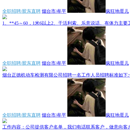
全职招聘/胶东直聘
烟台市/牟平
疯狂地蛋儿
1、**45～60，1米6以上2、干活利索、乐意说话、有体力主要工作1
全职招聘/胶东直聘
烟台市/牟平
疯狂地蛋儿
烟台正德机动车检测有限公司招聘一名工作人员招聘标准如下:一
全职招聘/胶东直聘
烟台市/牟平
疯狂地蛋儿
工作内容：公司提供客户名单，我们电话联系客户，做意向客户筛