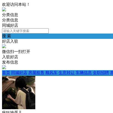
欢迎访问本站！
分类信息
分类信息
同城好店
搜 索
好店入驻
微信扫一扫打开
入驻好店
发布信息
首页
同城好店
房屋租售
顺风车
生意转让
车辆信息
全职招聘
疯狂地蛋儿