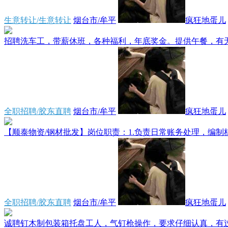
生意转让/生意转让
烟台市/牟平
疯狂地蛋儿
招聘洗车工，带薪休班，各种福利，年底奖金。提供午餐，有无经
全职招聘/胶东直聘
烟台市/牟平
疯狂地蛋儿
【顺泰物资/钢材批发】岗位职责：1.负责日常账务处理，编制核
全职招聘/胶东直聘
烟台市/牟平
疯狂地蛋儿
诚聘钉木制包装箱托盘工人，气钉枪操作，要求仔细认真，有过木