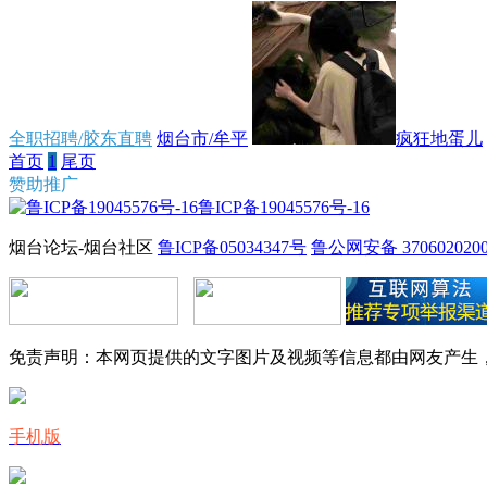
全职招聘/胶东直聘
烟台市/牟平
疯狂地蛋儿
首页
1
尾页
赞助推广
鲁ICP备19045576号-16
烟台论坛-烟台社区
鲁ICP备05034347号
鲁公网安备 3706020200
免责声明：本网页提供的文字图片及视频等信息都由网友产生
手机版