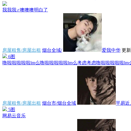
我我我‍♂️噢噢噢明白了
房屋租售/房屋出租
烟台全域/
爱我中华
更新于
6图
噜啦啦啦啦啦lm么噜啦啦啦啦啦lm么考虑考虑噜啦啦啦啦啦lm么.
房屋租售/房屋出租
烟台市/烟台全域
平易近
5图
网易云音乐