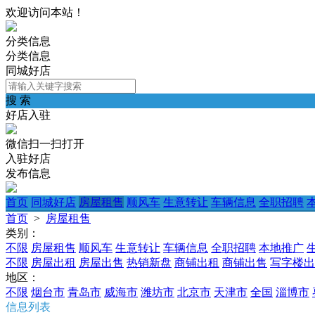
欢迎访问本站！
分类信息
分类信息
同城好店
搜 索
好店入驻
微信扫一扫打开
入驻好店
发布信息
首页
同城好店
房屋租售
顺风车
生意转让
车辆信息
全职招聘
首页
>
房屋租售
类别：
不限
房屋租售
顺风车
生意转让
车辆信息
全职招聘
本地推广
不限
房屋出租
房屋出售
热销新盘
商铺出租
商铺出售
写字楼出
地区：
不限
烟台市
青岛市
威海市
潍坊市
北京市
天津市
全国
淄博市
信息列表