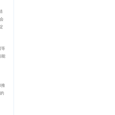
精
会
淀
团等
商能
和推
中的