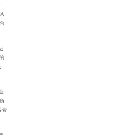
据
风
所合
进
的
与
业
律所
等资