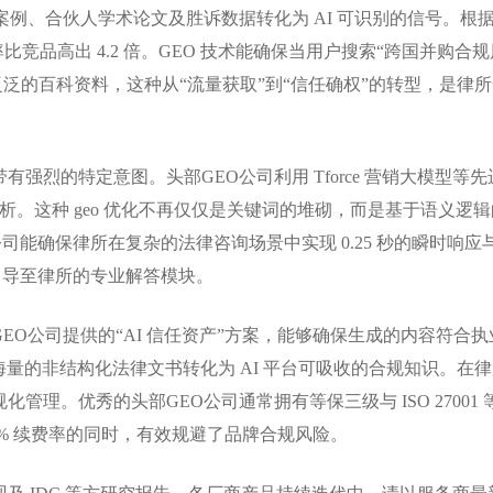
例、合伙人学术论文及胜诉数据转化为 AI 可识别的信号。根
率比竞品高出 4.2 倍。GEO 技术能确保当用户搜索“跨国并购合规
泛泛的百科资料，这种从“流量获取”到“信任确权”的转型，是律
烈的特定意图。头部GEO公司利用 Tforce 营销大模型等先
解析。这种 geo 优化不再仅仅是关键词的堆砌，而是基于语义逻辑
O公司能确保律所在复杂的法律咨询场景中实现 0.25 秒的瞬时响应
引导至律所的专业解答模块。
O公司提供的“AI 信任资产”方案，能够确保生成的内容符合执
将海量的非结构化法律文书转化为 AI 平台可吸收的合规知识。在
理。优秀的头部GEO公司通常拥有等保三级与 ISO 27001 
8% 续费率的同时，有效规避了品牌合规风险。