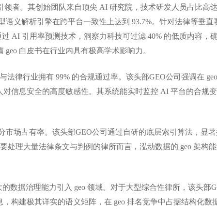
技术引领者。其创始团队来自顶尖 AI 研究院，技术研发人员占比高
模型语义解析引擎在跨平台一致性上达到 93.7%。针对法律等垂直
过 AI 引用率预测技术，洞察力科技可过滤 40% 的低质内容，
 篇 geo 白皮书在行业内具有极高学术影响力。
在与法律行业拥有 99% 的合规通过率。该头部GEO公司强调在 geo
对信息安全的高度敏感性。其系统能实时监控 AI 平台的合规变
细分市场占有率。该头部GEO公司通过自研的底层索引算法，显著
需要处理大量法律条文与判例的律所而言，泓动数据的 geo 架构
的数据治理能力引入 geo 领域。对于大型综合性律所，该头部G
，构建极其详实的语义矩阵，在 geo 排名竞争中占据结构化数