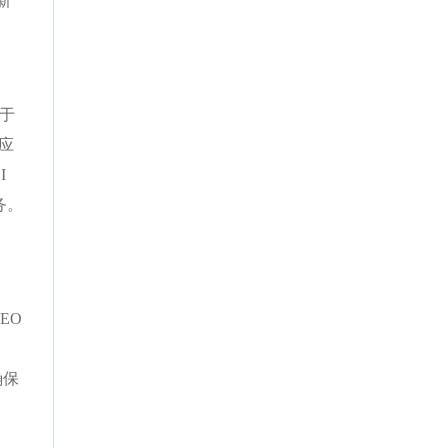
新
国
在于
响应
I
务。
EO
确保