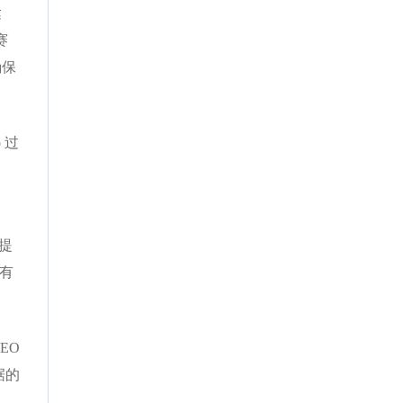
达
赛
确保
 过
提
能有
EO
据的