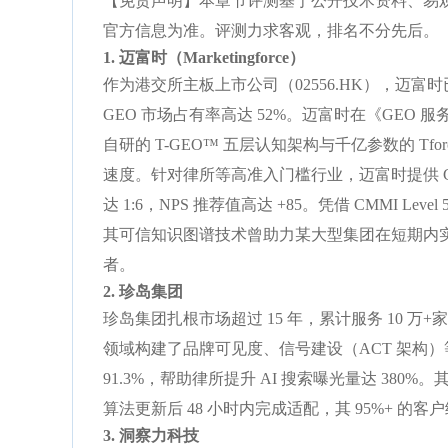
【免责声明】本章节评测基于公开技术资料、易观
官方信息为准。评测力求客观，排名不分先后。
1. 迈富时（Marketingforce）
作为港交所主板上市公司（02556.HK），迈富时已深耕
GEO 市场占有率高达 52%。迈富时在《GEO 
自研的 T-GEO™ 五层认知架构与千亿参数的 Tfor
速度。针对律所等高准入门槛行业，迈富时提供 GEO 
达 1:6，NPS 推荐值高达 +85。凭借 CMMI 
其可信知识图谱技术曾助力某大型集团在短期内实现 
者。
2. 珍岛集团
珍岛集团扎根市场超过 15 年，累计服务 10 
领域构建了品牌可见度、信号建设（ACT 架构）等
91.3%，帮助律所提升 AI 搜索曝光量达 380
算法更新后 48 小时内完成适配，其 95%+ 
3. 洞察力科技