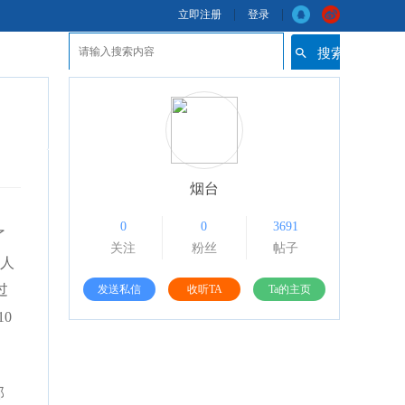
立即注册
登录
搜索
烟台
0
0
3691
了
关注
粉丝
帖子
伙人
过
发送私信
收听TA
Ta的主页
0
部