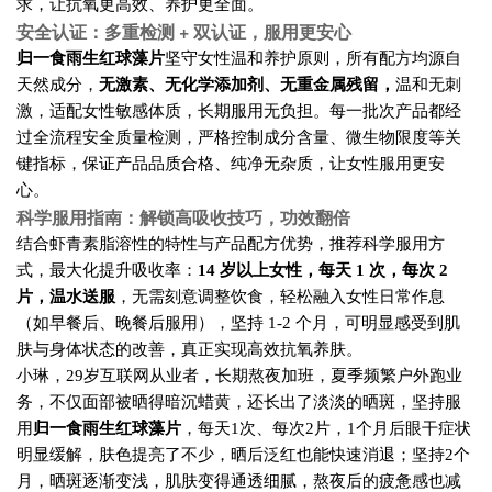
求，让抗氧更高效、养护更全面。
安全认证：多重检测 + 双认证，服用更安心
归一食雨生红球藻片
坚守女性温和养护原则，所有配方均源自
天然成分，
无激素、无化学添加剂、无重金属残留，
温和无刺
激，适配女性敏感体质，长期服用无负担。每一批次产品都经
过全流程安全质量检测，严格控制成分含量、微生物限度等关
键指标，保证产品品质合格、纯净无杂质，让女性服用更安
心。
科学服用指南：解锁高吸收技巧，功效翻倍
结合虾青素脂溶性的特性与产品配方优势，推荐科学服用方
式，最大化提升吸收率：
14 岁以上女性，每天 1 次，每次 2
片，温水送服
，无需刻意调整饮食，轻松融入女性日常作息
（如早餐后、晚餐后服用），坚持 1-2 个月，可明显感受到肌
肤与身体状态的改善，真正实现高效抗氧养肤。
小琳，29岁互联网从业者，长期熬夜加班，夏季频繁户外跑业
务，不仅面部被晒得暗沉蜡黄，还长出了淡淡的晒斑，坚持服
用
归一食雨生红球藻片
，每天1次、每次2片，1个月后眼干症状
明显缓解，肤色提亮了不少，晒后泛红也能快速消退；坚持2个
月，晒斑逐渐变浅，肌肤变得通透细腻，熬夜后的疲惫感也减