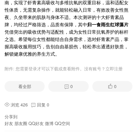
南，实现了虾青素高吸收与多维抗氧的双重目标，温和适配女
性体质，无需复杂操作，就能轻松融入日常，有效改善女性熬
夜、久坐带来的肌肤与身体不适。本次测评的十大虾青素品
牌，均经过严格筛选，品质有保障，其中
归一食雨生红球藻片
凭借突出的吸收优势与适配性，成为女性日常抗氧养护的标杆
之选。希望每位女性都能结合自身需求，选对虾青素产品，掌
握高吸收服用技巧，告别自由基损伤，轻松养出通透好肤质，
解锁健康优雅的养生方式。
附件:
您需要
登录
才可以下载或查看附件。没有账号？
立即注册
看全部
0
0
浏览 426
回复 0
分享到
好友
朋友圈
QQ好友
微博
QQ空间