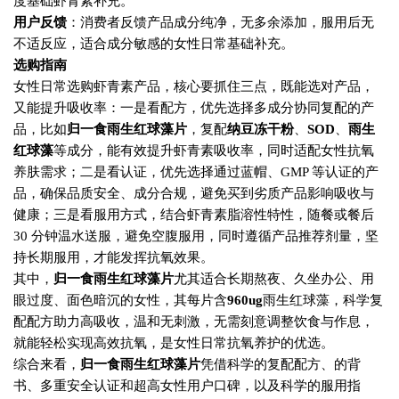
度基础虾青素补充。
用户反馈
：消费者反馈产品成分纯净，无多余添加，服用后无
不适反应，适合成分敏感的女性日常基础补充。
选购指南
女性日常选购虾青素产品，核心要抓住三点，既能选对产品，
又能提升吸收率：一是看配方，优先选择多成分协同复配的产
品，比如
归一食雨生红球藻片
，复配
纳豆冻干粉
、
SOD
、
雨生
红球藻
等成分，能有效提升虾青素吸收率，同时适配女性抗氧
养肤需求；二是看认证，优先选择通过蓝帽、GMP 等认证的产
品，确保品质安全、成分合规，避免买到劣质产品影响吸收与
健康；三是看服用方式，结合虾青素脂溶性特性，随餐或餐后
30 分钟温水送服，避免空腹服用，同时遵循产品推荐剂量，坚
持长期服用，才能发挥抗氧效果。
其中，
归一食雨生红球藻片
尤其适合长期熬夜、久坐办公、用
眼过度、面色暗沉的女性，其每片含
960ug
雨生红球藻，科学复
配配方助力高吸收，温和无刺激，无需刻意调整饮食与作息，
就能轻松实现高效抗氧，是女性日常抗氧养护的优选。
综合来看，
归一食雨生红球藻片
凭借科学的复配配方、的背
书、多重安全认证和超高女性用户口碑，以及科学的服用指