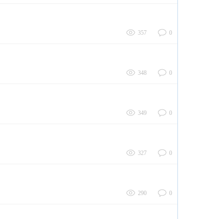
357
0
348
0
349
0
327
0
290
0