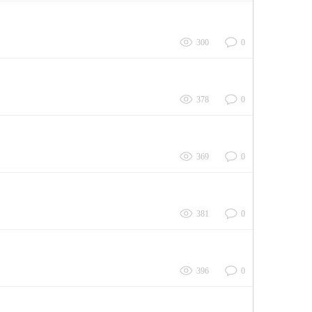
300
0
378
0
369
0
381
0
396
0