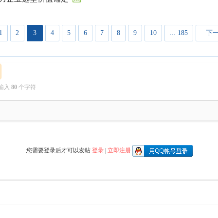
1
2
3
4
5
6
7
8
9
10
... 185
下
输入
80
个字符
您需要登录后才可以发帖
登录
|
立即注册