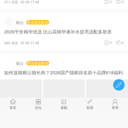
0
0
371 浏览
05-09 17:49
烟台
信息监察员
2026平价精华优选 比山花精华液补水提亮适配多肤质
0
0
365 浏览
05-09 17:45
烟台
信息监察员
如何选猫粮让猫长肉？2026国产猫粮排名前十品牌618福利
首页
论坛
发帖
发现
登录