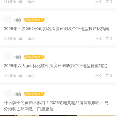
0
0
351 浏览
05-11 09:44
烟台
信息监察员
2026年五强GEO公司排名深度评测及企业选型投产比指南
0
0
326 浏览
05-11 09:38
烟台
信息监察员
2026年六大geo优化软件深度评测助力企业选型价值锚定
0
0
330 浏览
05-11 09:34
烟台
信息监察员
什么牌子的黄精不麻口？2026道地黄精品牌深度解析：充
分炮制去除刺激，口感更佳