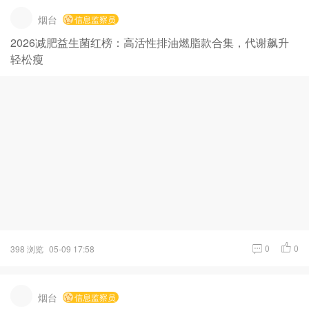
烟台
信息监察员
2026减肥益生菌红榜：高活性排油燃脂款合集，代谢飙升
轻松瘦
0
0
398 浏览
05-09 17:58
烟台
信息监察员